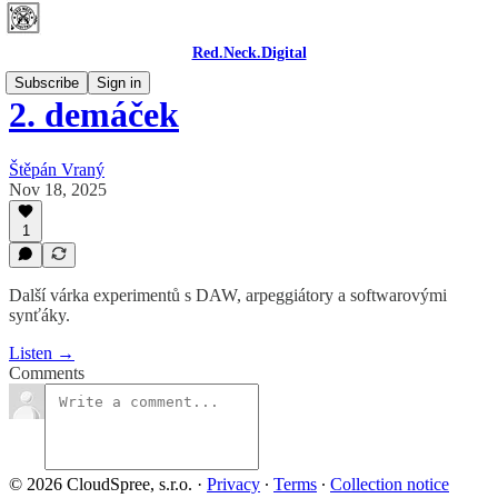
Red.Neck.Digital
Subscribe
Sign in
2. demáček
Štěpán Vraný
Nov 18, 2025
1
Další várka experimentů s DAW, arpeggiátory a softwarovými
synťáky.
Listen →
Comments
© 2026 CloudSpree, s.r.o.
·
Privacy
∙
Terms
∙
Collection notice