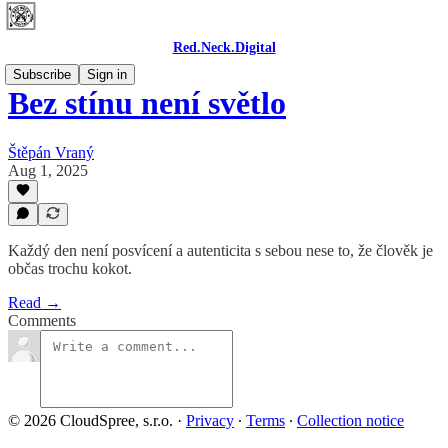
Red.Neck.Digital
Subscribe
Sign in
Bez stínu není světlo
Štěpán Vraný
Aug 1, 2025
Každý den není posvícení a autenticita s sebou nese to, že člověk je
občas trochu kokot.
Read →
Comments
© 2026 CloudSpree, s.r.o.
·
Privacy
∙
Terms
∙
Collection notice