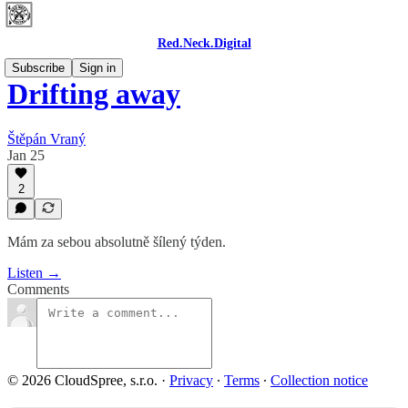
Red.Neck.Digital
Subscribe
Sign in
Drifting away
Štěpán Vraný
Jan 25
2
Mám za sebou absolutně šílený týden.
Listen →
Comments
© 2026 CloudSpree, s.r.o.
·
Privacy
∙
Terms
∙
Collection notice