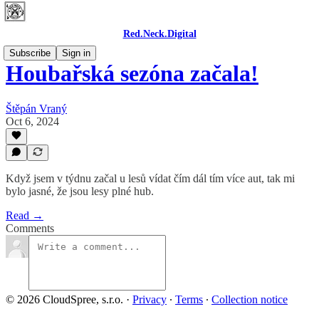
Red.Neck.Digital
Subscribe
Sign in
Houbařská sezóna začala!
Štěpán Vraný
Oct 6, 2024
Když jsem v týdnu začal u lesů vídat čím dál tím více aut, tak mi
bylo jasné, že jsou lesy plné hub.
Read →
Comments
© 2026 CloudSpree, s.r.o.
·
Privacy
∙
Terms
∙
Collection notice