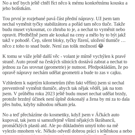
No a teď bych ještě chtěl říct něco k mému konkrétnímu kousku a
jeho bolístkám.
Tou první je rozjebané pavá část přední nápravy. Už jsem tam
nechal vyměnit tyčky stabilizátoru a pořád tam něco tluče. Takže
budu muset vykoumat, co zhruba to je, a nechat to vyměnit nebo
opravit. Předběžně jsem ale koukal na ceny a mělo by to být jakž
takž v pohodě. Čep, silent bloky, tyčky řízení, uložení tlumiče …
něco z toho to snad bude. Není zas tolik možností 😂
K tomu se váže ještě další věc - volant je mírně vychýlen k pravé
straně. Auto prostě na českých silnicích dostává zabrat a nechat to
jednou za čas srovnat (geometrie) je nutnost. Předpokládám, že po
opravě nápravy nechám udělat geometrii a bude to zas v cajku.
Vzhledem k najetým kilometrům (těm fakt věřím) jsem si nechal
preventivně vyměnit tlumiče, abych tak nějak věděl, jak na tom
jsem. V průběhu roku 2023 ještě budu muset nechat udělat brzdy,
protože brzdný účinek není úplně dokonalý a žena by mi za to dala
přes hubu, kdyby náhodou někam jela.
No a teď přecházíme do kosmetiky, když jsem v Áčkách auto
kupoval, tak jsem si samozřejmě všiml nějakých škrábanců,
promáčklých plastů atd. Ale po důkladném umytí toho na mě
vylezlo mnohem víc. Někdo odvedl dobrou práci s leštěnkou a nebo