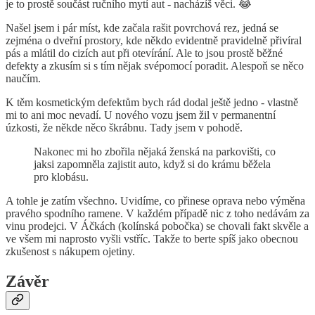
je to prostě součást ručního mytí aut - nacházíš věci. 😂
Našel jsem i pár míst, kde začala rašit povrchová rez, jedná se
zejména o dveřní prostory, kde někdo evidentně pravidelně přivíral
pás a mlátil do cizích aut při otevírání. Ale to jsou prostě běžné
defekty a zkusím si s tím nějak svépomocí poradit. Alespoň se něco
naučím.
K těm kosmetickým defektům bych rád dodal ještě jedno - vlastně
mi to ani moc nevadí. U nového vozu jsem žil v permanentní
úzkosti, že někde něco škrábnu. Tady jsem v pohodě.
Nakonec mi ho zbořila nějaká ženská na parkovišti, co
jaksi zapomněla zajistit auto, když si do krámu běžela
pro klobásu.
A tohle je zatím všechno. Uvidíme, co přinese oprava nebo výměna
pravého spodního ramene. V každém případě nic z toho nedávám za
vinu prodejci. V Áčkách (kolínská pobočka) se chovali fakt skvěle a
ve všem mi naprosto vyšli vstříc. Takže to berte spíš jako obecnou
zkušenost s nákupem ojetiny.
Závěr