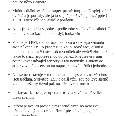
bát, že něco zkurvíte.
Multimediální systém je super, prostě funguje. Displej se hůř
ovládá a je pomalý, ale já to stejně používám jen s Apple Car
a Siri. Takže vše je vlastně v pořádku.
Auto je už docela vysoké a podle toho se chová na silnici. Je
to cítit v zatáčkách a nebo když fouká vítr.
V autě je TPM, ale bohužel ta dražší a složitější varianta -
aktivní ventilky. To prodražuje koupi nové sady disků a
pneumatik o cca 5 tisíc. Jeden ventilek ale vydrží zhruba 5 let,
takže to snad nepoleze moc do peněz. Pneuservisy umí
zduplikovat stávající senzory, a tak nemusíte s autem do
autorizovaného servisu na naprogramování řídící jednotky.
Nic se nenastavuje v multimediálním systému, na všechno
jsou tlačítka. Star-stop, ESP a další věci jsou po levé straně
volantu, režimy řízení pak na středovém tunelu.
Parkovací kamera je super a je to v takovém autě velkým
překvapením
Řízení je vcelku přesné a rozhodně bych ho nenazval
přeposilovaným, po celou řízení přesně víte, po jakém
povrchu jedete.