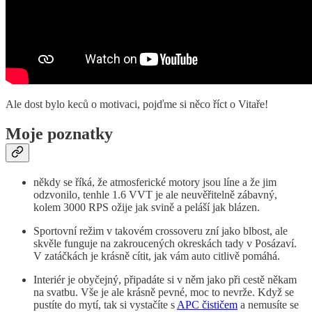
Ale dost bylo keců o motivaci, pojďme si něco říct o Vitaře!
Moje poznatky
někdy se říká, že atmosferické motory jsou líne a že jim
odzvonilo, tenhle 1.6 VVT je ale neuvěřitelně zábavný,
kolem 3000 RPS ožije jak svině a peláší jak blázen.
Sportovní režim v takovém crossoveru zní jako blbost, ale
skvěle funguje na zakroucených okreskách tady v Posázaví.
V zatáčkách je krásně cítit, jak vám auto citlivě pomáhá.
Interiér je obyčejný, připadáte si v něm jako při cestě někam
na svatbu. Vše je ale krásně pevné, moc to nevrže. Když se
pustíte do mytí, tak si vystačíte s
APC čističem
a nemusíte se