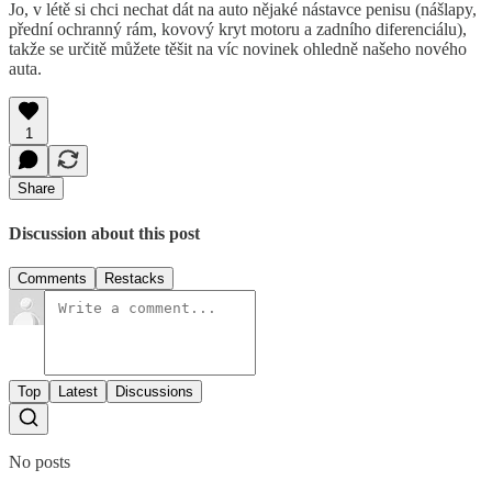
Jo, v létě si chci nechat dát na auto nějaké nástavce penisu (nášlapy,
přední ochranný rám, kovový kryt motoru a zadního diferenciálu),
takže se určitě můžete těšit na víc novinek ohledně našeho nového
auta.
1
Share
Discussion about this post
Comments
Restacks
Top
Latest
Discussions
No posts