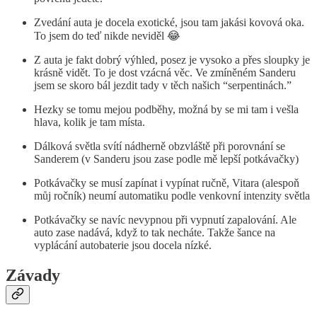
Zvedání auta je docela exotické, jsou tam jakási kovová oka.
To jsem do teď nikde neviděl 😂
Z auta je fakt dobrý výhled, posez je vysoko a přes sloupky je
krásně vidět. To je dost vzácná věc. Ve zmíněném Sanderu
jsem se skoro bál jezdit tady v těch našich “serpentinách.”
Hezky se tomu mejou podběhy, možná by se mi tam i vešla
hlava, kolik je tam místa.
Dálková světla svítí nádherně obzvláště při porovnání se
Sanderem (v Sanderu jsou zase podle mě lepší potkávačky)
Potkávačky se musí zapínat i vypínat ručně, Vitara (alespoň
můj ročník) neumí automatiku podle venkovní intenzity světla
Potkávačky se navíc nevypnou při vypnutí zapalování. Ale
auto zase nadává, když to tak necháte. Takže šance na
vyplácání autobaterie jsou docela nízké.
Závady