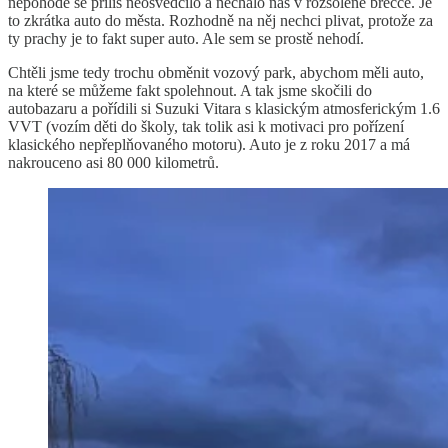
nepohodě se příliš neosvědčilo a nechalo nás v rozsolené břečce. Je
to zkrátka auto do města. Rozhodně na něj nechci plivat, protože za
ty prachy je to fakt super auto. Ale sem se prostě nehodí.
Chtěli jsme tedy trochu obměnit vozový park, abychom měli auto,
na které se můžeme fakt spolehnout. A tak jsme skočili do
autobazaru a pořídili si Suzuki Vitara s klasickým atmosferickým 1.6
VVT (vozím děti do školy, tak tolik asi k motivaci pro pořízení
klasického nepřeplňovaného motoru). Auto je z roku 2017 a má
nakrouceno asi 80 000 kilometrů.