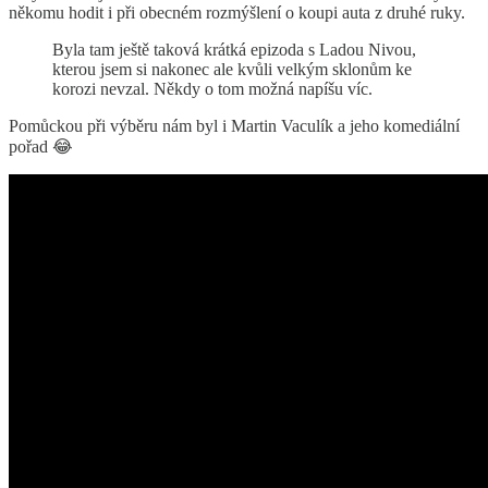
někomu hodit i při obecném rozmýšlení o koupi auta z druhé ruky.
Byla tam ještě taková krátká epizoda s Ladou Nivou,
kterou jsem si nakonec ale kvůli velkým sklonům ke
korozi nevzal. Někdy o tom možná napíšu víc.
Pomůckou při výběru nám byl i Martin Vaculík a jeho komediální
pořad 😂