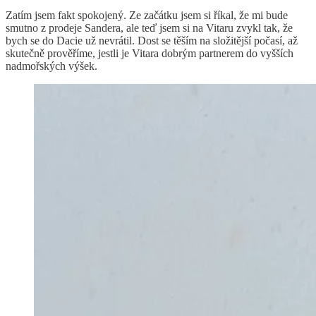
Zatím jsem fakt spokojený. Ze začátku jsem si říkal, že mi bude
smutno z prodeje Sandera, ale teď jsem si na Vitaru zvykl tak, že
bych se do Dacie už nevrátil. Dost se těším na složitější počasí, až
skutečně prověříme, jestli je Vitara dobrým partnerem do vyšších
nadmořských výšek.