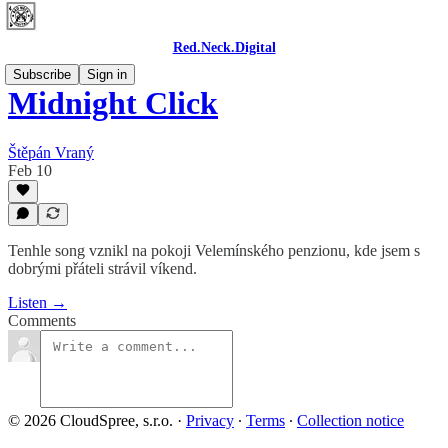
Red.Neck.Digital
Subscribe
Sign in
Midnight Click
Štěpán Vraný
Feb 10
Tenhle song vznikl na pokoji Velemínského penzionu, kde jsem s
dobrými přáteli strávil víkend.
Listen →
Comments
© 2026 CloudSpree, s.r.o.
·
Privacy
∙
Terms
∙
Collection notice