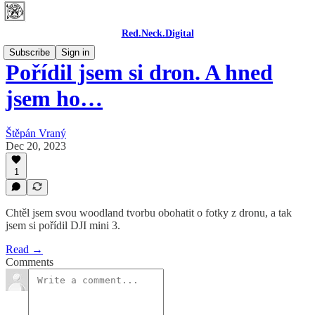
Red.Neck.Digital
Subscribe
Sign in
Pořídil jsem si dron. A hned
jsem ho…
Štěpán Vraný
Dec 20, 2023
1
Chtěl jsem svou woodland tvorbu obohatit o fotky z dronu, a tak
jsem si pořídil DJI mini 3.
Read →
Comments