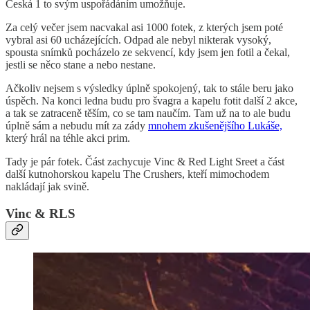
Česká 1 to svým uspořádáním umožňuje.
Za celý večer jsem nacvakal asi 1000 fotek, z kterých jsem poté
vybral asi 60 ucházejících. Odpad ale nebyl nikterak vysoký,
spousta snímků pocházelo ze sekvencí, kdy jsem jen fotil a čekal,
jestli se něco stane a nebo nestane.
Ačkoliv nejsem s výsledky úplně spokojený, tak to stále beru jako
úspěch. Na konci ledna budu pro švagra a kapelu fotit další 2 akce,
a tak se zatraceně těším, co se tam naučím. Tam už na to ale budu
úplně sám a nebudu mít za zády
mnohem zkušenějšího Lukáše,
který hrál na téhle akci prim.
Tady je pár fotek. Část zachycuje Vinc & Red Light Sreet a část
další kutnohorskou kapelu The Crushers, kteří mimochodem
nakládají jak svině.
Vinc & RLS