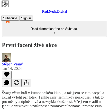
Red.Neck.Digital
Subscribe
Sign in
Read distraction-free on Substack
První focení živé akce
Štěpán Vraný
Jan 14, 2024
Švagr včera hrál v kutnohorském klubu, a tak jsem se tam nacpal a
zkusil vyfotit pár fotek. Tenhle žánr jsem nikdy nezkoušel, a tak to
pro mě byla úplně nová a nezvyklá zkušenost. Vše jsem vsadil na
jednu ohniskovou vzdálenost a zoomování nohama, protože klub