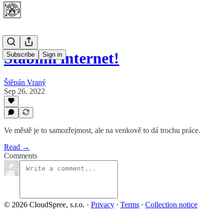
Stabilní internet!
Subscribe
Sign in
Štěpán Vraný
Sep 26, 2022
Ve městě je to samozřejmost, ale na venkově to dá trochu práce.
Read →
Comments
© 2026 CloudSpree, s.r.o.
·
Privacy
∙
Terms
∙
Collection notice