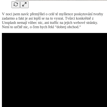
V noci jsem navíc přemýšlel o celé té myšlence poskytování tvorby
zadarmo a fakt je asi lepší se na to vysrat. Tvůrci konkrétně z
Unsplash nemají vůbec nic, ani traffic na jejich webové stránky.
Není to určitě nic, o čem bych řekl “dobrej obchod.“