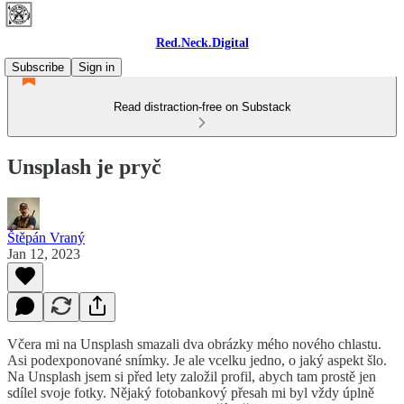
Red.Neck.Digital
Subscribe
Sign in
Read distraction-free on Substack
Unsplash je pryč
Štěpán Vraný
Jan 12, 2023
Včera mi na Unsplash smazali dva obrázky mého nového chlastu.
Asi podexponované snímky. Je ale vcelku jedno, o jaký aspekt šlo.
Na Unsplash jsem si před lety založil profil, abych tam prostě jen
sdílel svoje fotky. Nějaký fotobankový přesah mi byl vždy úplně