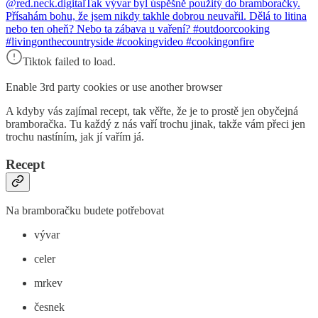
@red.neck.digital
Tak vývar byl úspěšně použitý do bramboračky.
Přísahám bohu, že jsem nikdy takhle dobrou neuvařil. Dělá to litina
nebo ten oheň? Nebo ta zábava u vaření? #outdoorcooking
#livingonthecountryside #cookingvideo #cookingonfire
Tiktok failed to load.
Enable 3rd party cookies or use another browser
A kdyby vás zajímal recept, tak věřte, že je to prostě jen obyčejná
bramboračka. Tu každý z nás vaří trochu jinak, takže vám přeci jen
trochu nastíním, jak jí vařím já.
Recept
Na bramboračku budete potřebovat
vývar
celer
mrkev
česnek