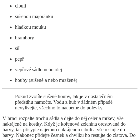
cibuli
sušenou majoránku
hladkou mouku
brambory
sůl
pepř
vepřové sádlo nebo olej
houby (sušené a nebo mražené)
Pokud zvolíte sušené houby, tak je v dostatečném
předstihu namočte. Vodu z hub v žádném připadě
nevylívejte, všechno to nacpeme do polévky.
V hrnci rozpalte trochu sádla a dejte do něj celer a mrkev, vše
nakrájené na kostky. Když je kořenová zelenina orestovaná do
barvy, tak přisypte najemno nakrájenou cibuli a vše restujte do
barvy. Nakonec přidejte česnek a chvilku ho restujte do zlatova. Do