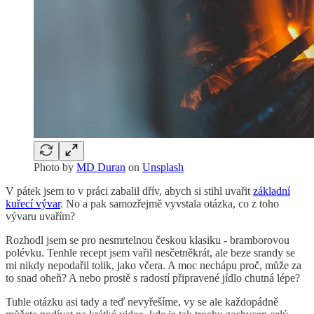
Photo by
MD Duran
on
Unsplash
V pátek jsem to v práci zabalil dřív, abych si stihl uvařit
základní
kuřecí vývar
. No a pak samozřejmě vyvstala otázka, co z toho
vývaru uvařím?
Rozhodl jsem se pro nesmrtelnou českou klasiku - bramborovou
polévku. Tenhle recept jsem vařil nesčetněkrát, ale beze srandy se
mi nikdy nepodařil tolik, jako včera. A moc nechápu proč, může za
to snad oheň? A nebo prostě s radostí připravené jídlo chutná lépe?
Tuhle otázku asi tady a teď nevyřešíme, vy se ale každopádně