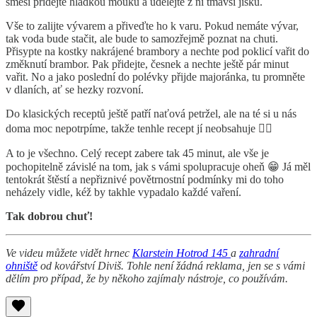
směsi přidejte hladkou mouku a udělejte z ní tmavší jíšku.
Vše to zalijte vývarem a přiveďte ho k varu. Pokud nemáte vývar,
tak voda bude stačit, ale bude to samozřejmě poznat na chuti.
Přisypte na kostky nakrájené brambory a nechte pod poklicí vařit do
změknutí brambor. Pak přidejte, česnek a nechte ještě pár minut
vařit. No a jako poslední do polévky přijde majoránka, tu promněte
v dlaních, ať se hezky rozvoní.
Do klasických receptů ještě patří naťová petržel, ale na té si u nás
doma moc nepotrpíme, takže tenhle recept jí neobsahuje 🤷‍♂️
A to je všechno. Celý recept zabere tak 45 minut, ale vše je
pochopitelně závislé na tom, jak s vámi spolupracuje oheň 😁 Já měl
tentokrát štěstí a nepřiznivé povětrnostní podmínky mi do toho
neházely vidle, kéž by takhle vypadalo každé vaření.
Tak dobrou chuť!
Ve videu můžete vidět hrnec
Klarstein Hotrod 145
a
zahradní
ohniště
od kovářství Diviš. Tohle není žádná reklama, jen se s vámi
dělím pro případ, že by někoho zajímaly nástroje, co používám.