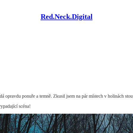
Red.Neck.Digital
dá opravdu ponuře a temně. Zkusil jsem na pár místech v holinách stoup
vypadající scéna!