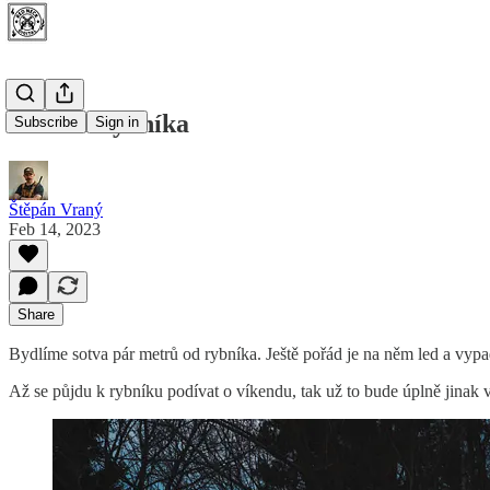
Večer u rybníka
Subscribe
Sign in
Štěpán Vraný
Feb 14, 2023
Share
Bydlíme sotva pár metrů od rybníka. Ještě pořád je na něm led a vypa
Až se půjdu k rybníku podívat o víkendu, tak už to bude úplně jinak 