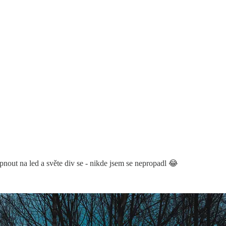
nout na led a světe div se - nikde jsem se nepropadl 😂