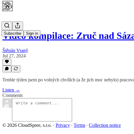
Video kompilace: Zruč nad Sáz
Subscribe
Sign in
Štěpán Vraný
Jul 27, 2024
Tenhle týden jsem po volných chvílích (a že jich moc nebylo) pracova
Listen →
Comments
© 2026 CloudSpree, s.r.o.
·
Privacy
∙
Terms
∙
Collection notice