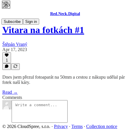
Red.Neck.Digital
Subscribe
Sign in
Vitara na fotkách #1
Štěpán Vraný
Apr 17, 2023
1
Dnes jsem přezul fotoaparát na 50mm a cestou z nákupu udělal pár
fotek naší káry.
Read →
Comments
© 2026 CloudSpree, s.r.o.
·
Privacy
∙
Terms
∙
Collection notice