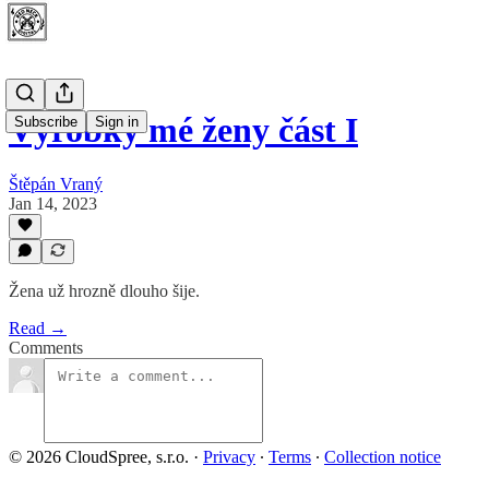
Výrobky mé ženy část I
Subscribe
Sign in
Štěpán Vraný
Jan 14, 2023
Žena už hrozně dlouho šije.
Read →
Comments
© 2026 CloudSpree, s.r.o.
·
Privacy
∙
Terms
∙
Collection notice