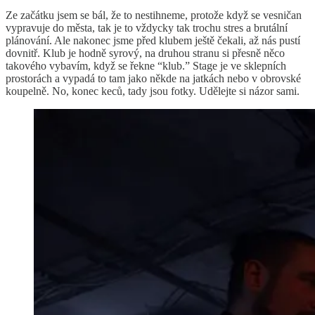
Ze začátku jsem se bál, že to nestihneme, protože když se vesničan
vypravuje do města, tak je to vždycky tak trochu stres a brutální
plánování. Ale nakonec jsme před klubem ještě čekali, až nás pustí
dovnitř. Klub je hodně syrový, na druhou stranu si přesně něco
takového vybavím, když se řekne “klub.” Stage je ve sklepních
prostorách a vypadá to tam jako někde na jatkách nebo v obrovské
koupelně. No, konec keců, tady jsou fotky. Udělejte si názor sami.