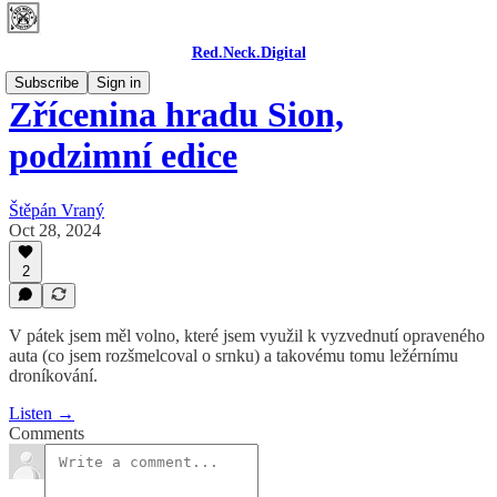
Red.Neck.Digital
Subscribe
Sign in
Zřícenina hradu Sion,
podzimní edice
Štěpán Vraný
Oct 28, 2024
2
V pátek jsem měl volno, které jsem využil k vyzvednutí opraveného
auta (co jsem rozšmelcoval o srnku) a takovému tomu ležérnímu
droníkování.
Listen →
Comments