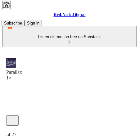
Red.Neck.Digital
Subscribe
Sign in
Listen distraction-free on Substack
Parallax
1×
Current time: 0:00 / Total time: -4:27
-4:27