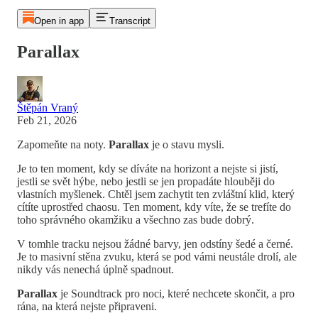
Open in app
Transcript
Parallax
Štěpán Vraný
Feb 21, 2026
Zapomeňte na noty.
Parallax
je o stavu mysli.
Je to ten moment, kdy se díváte na horizont a nejste si jistí,
jestli se svět hýbe, nebo jestli se jen propadáte hlouběji do
vlastních myšlenek. Chtěl jsem zachytit ten zvláštní klid, který
cítíte uprostřed chaosu. Ten moment, kdy víte, že se trefíte do
toho správného okamžiku a všechno zas bude dobrý.
V tomhle tracku nejsou žádné barvy, jen odstíny šedé a černé.
Je to masivní stěna zvuku, která se pod vámi neustále drolí, ale
nikdy vás nenechá úplně spadnout.
Parallax
je Soundtrack pro noci, které nechcete skončit, a pro
rána, na která nejste připraveni.