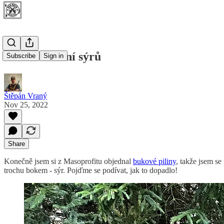
Studené uzení sýrů
Subscribe
Sign in
Štěpán Vraný
Nov 25, 2022
Share
Konečně jsem si z Masoprofitu objednal
bukové piliny
, takže jsem se
trochu bokem - sýr. Pojďme se podívat, jak to dopadlo!