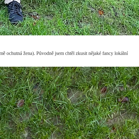
a mě ochutná žena). Původně jsem chtěl zkusit nějaké fancy lokální