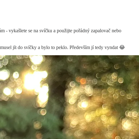
íkám - vykašlete se na svíčku a použijte pořádný zapalovač nebo
ě musel jít do svíčky a bylo to peklo. Především jí tedy vyndat 😂