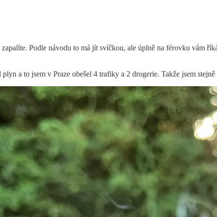
ně zapalíte. Podle návodu to má jít svíčkou, ale úplně na férovku vám ř
al plyn a to jsem v Praze obešel 4 trafiky a 2 drogerie. Takže jsem stejn