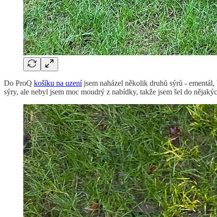
Do ProQ
košíku na uzení
jsem naházel několik druhů sýrů - ementál, b
sýry, ale nebyl jsem moc moudrý z nabídky, takže jsem šel do nějakýc