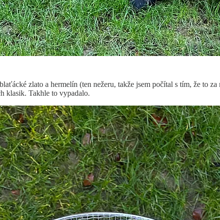
laťácké zlato a hermelín (ten nežeru, takže jsem počítal s tím, že to z
h klasik. Takhle to vypadalo.