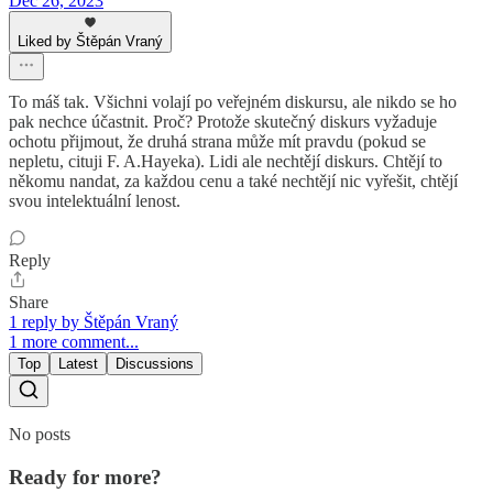
Dec 26, 2023
Liked by Štěpán Vraný
To máš tak. Všichni volají po veřejném diskursu, ale nikdo se ho
pak nechce účastnit. Proč? Protože skutečný diskurs vyžaduje
ochotu přijmout, že druhá strana může mít pravdu (pokud se
nepletu, cituji F. A.Hayeka). Lidi ale nechtějí diskurs. Chtějí to
někomu nandat, za každou cenu a také nechtějí nic vyřešit, chtějí
svou intelektuální lenost.
Reply
Share
1 reply by Štěpán Vraný
1 more comment...
Top
Latest
Discussions
No posts
Ready for more?