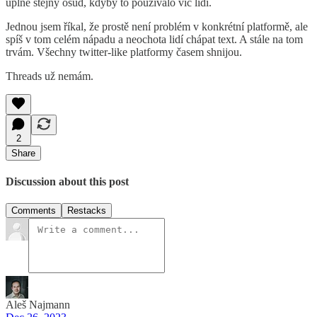
úplně stejný osud, kdyby to používalo víc lidí.
Jednou jsem říkal, že prostě není problém v konkrétní platformě, ale
spíš v tom celém nápadu a neochota lidí chápat text. A stále na tom
trvám. Všechny twitter-like platformy časem shnijou.
Threads už nemám.
2
Share
Discussion about this post
Comments
Restacks
Aleš Najmann