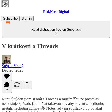
Red.Neck.Digital
Subscribe
Sign in
Read distraction-free on Substack
V krátkosti o Threads
Štěpán Vraný
Dec 26, 2023
2
Minulý týden jsem si hrál s Threads a musím říct, že prostě asi
neexistuje způsob, jak udělat takovou síť, aby se z ní zanedlouho
nestala nechutná žumpa 😂 Notes tady na substacku by potakal