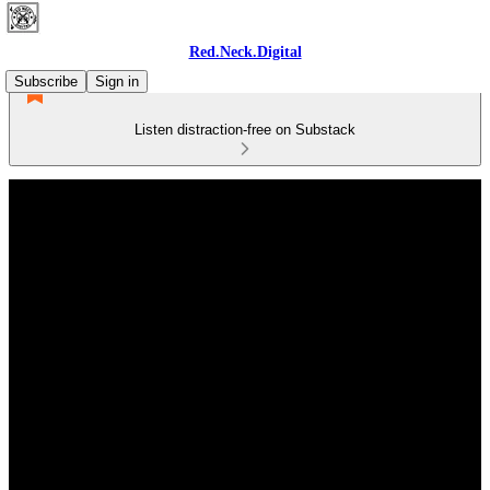
Red.Neck.Digital
Subscribe
Sign in
Listen distraction-free on Substack