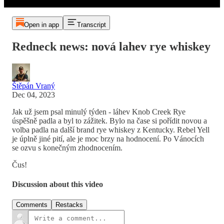
Open in app
Transcript
Redneck news: nová lahev rye whiskey
Štěpán Vraný
Dec 04, 2023
Jak už jsem psal minulý týden - láhev Knob Creek Rye
úspěšně padla a byl to zážitek. Bylo na čase si pořídit novou a
volba padla na další brand rye whiskey z Kentucky. Rebel Yell
je úplně jiné pití, ale je moc brzy na hodnocení. Po Vánocích
se ozvu s konečným zhodnocením.
Čus!
Discussion about this video
Comments
Restacks